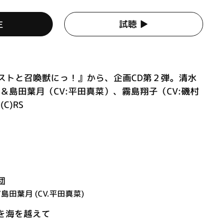
生
試聴 ▶︎
ストと召喚獣にっ！』から、企画CD第２弾。清水
）＆島田葉月（CV:平田真菜）、霧島翔子（CV:磯村
C)RS
団
/島田葉月 (CV.平田真菜)
を海を越えて