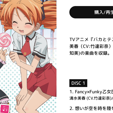
購入/再
TVアニメ『バカとテ
美春（CV:竹達彩奈
知美)の楽曲を収録。 (
DISC 1
1.
Fancy×Funky乙女
清水美春 (CV.竹達彩奈)
2.
想いが空を時を陸