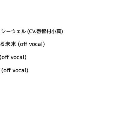
ーウェル (CV.壱智村小真)
 (off vocal)
f vocal)
ff vocal)