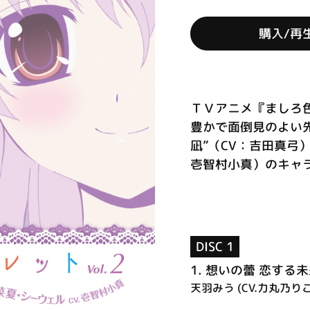
購入/再
ＴＶアニメ『ましろ
豊かで面倒見のよい先
凪”（CV：吉田真弓
壱智村小真）のキャラ
DISC 1
1.
想いの蕾 恋する未
天羽みう (CV.力丸乃りこ