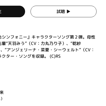
生
試聴 ▶︎
色シンフォニー』キャラクターソング第２弾。母性
輩“天羽みう”（CV：力丸乃り子）、“乾紗
）、“アンジェリーナ・菜夏・シーウェルト”（CV：
クター・ソングを収録。 (C)RS
来
)