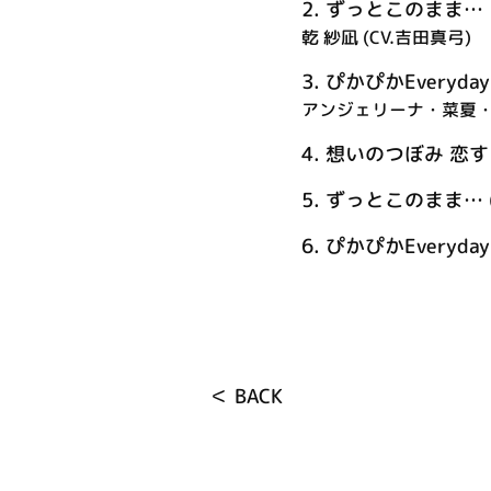
2.
ずっとこのまま…
乾 紗凪 (CV.吉田真弓)
3.
ぴかぴかEveryday
アンジェリーナ・菜夏・シ
4.
想いのつぼみ 恋する未来
5.
ずっとこのまま… (of
6.
ぴかぴかEveryday (o
＜ BACK