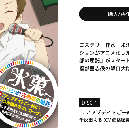
購入/再
ミステリー作家・米
ションがアニメ化した
部の屈託」がスター
福部里志役の阪口大助。
DISC 1
1.
アップデイトご一
千反田える (CV.佐藤聡美