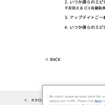
2.
いつか僕らのエピ
千反田える (CV.佐藤聡美
3.
アップデイトご一緒に 
4.
いつか僕らのエピローグ
＜ BACK
We collect unique personal identifier s
＜ カタログサイト トップページへ
analyze our traffic. Please click
here
t