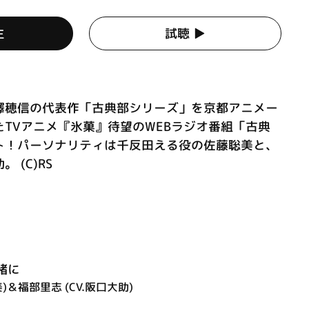
生
試聴 ▶︎
澤穂信の代表作「古典部シリーズ」を京都アニメー
TVアニメ『氷菓』待望のWEBラジオ番組「古典
ト！パーソナリティは千反田える役の佐藤聡美と、
 (C)RS
緒に
)＆福部里志 (CV.阪口大助)