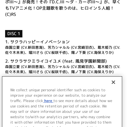
ポIII～』が発売！その『D.C.III ～ダ・カーポIII～』が、早く
もTVアニメ化！OP主題歌を歌うのは、ヒロイン５人組！
(C)RS
DISC 1
1.
サクラハッピーイノベーション
森園立夏 (CV.新田恵海)、芳乃シャルル (CV.宮崎羽衣)、葛木姫乃 (CV.
佐々木未来)、瑠川さら (CV.桜咲千依)、陽ノ下葵 (CV.海保えりか)
2.
サクラサクミライコイユメ (feat. 風見学園新聞部)
森園立夏 (CV.新田恵海)、芳乃シャルル (CV.宮崎羽衣)、葛木姫乃 (CV.
佐々木未来)、瑠川さら (CV.桜咲千依)、陽ノ下葵 (CV.海保えりか)
3.
サクラハッピーイノベーション -Off Vocal-
4.
サクラサクミライコイユメ (feat. 風見学園新聞部) -Off
We collect unique personal identifier such as cookies to
Vocal-
improve your experience on our website, to analyze our
traffic. Please click
here
to see more details about how we
use cookies and the retention period of each cookie. We
＜ BACK
may sell or share information about your use of our
website to/with our analytics partners, who may combine
it with other information that you have provided to them