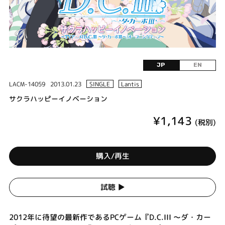
JP
EN
LACM-14059
2013.01.23
SINGLE
Lantis
サクラハッピーイノベーション
¥1,143
(税別)
購入/再生
試聴 ▶︎
2012年に待望の最新作であるPCゲーム『D.C.III ～ダ・カー