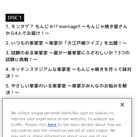
DISC 1
1.
モンタゲ？ もんじゃ!? montage!! ～もんじゃ焼き屋さん
から4人でお届け！～
2.
いつもの車掌室 ～車掌が「大江戸線クイズ」を出題！～
3.
試験のある車掌室 ～誰が一番車掌にふさわしいか？3つの
試験に挑戦！～
4.
キッチンスタジアムな車掌室 ～もんじゃ焼きを作って味対
決！～
5.
やさしい車掌のいる車掌室 ～車掌がみんなのお悩みを解
決！～
6.
パーソナリティ逆転の車掌室 ～都庁 前と月島十六夜がパ
ーソナリティを担当！～
We collect unique personal identifier such as cookies to
7.
ミラクル☆エンディング ～いろんな車掌室を振り返って～
improve your experience on our website, to analyze our
traffic. Please click
here
to see more details about how we
use cookies and the retention period of each cookie. We
＜ BACK
may sell or share information about your use of our