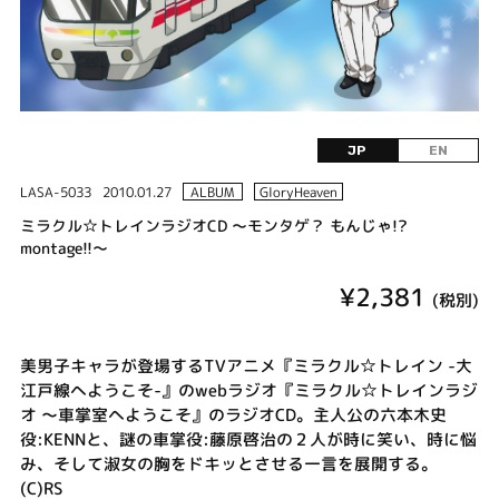
JP
EN
LASA-5033
2010.01.27
ALBUM
GloryHeaven
ミラクル☆トレインラジオCD ～モンタゲ？ もんじゃ!?
montage!!～
¥2,381
(税別)
美男子キャラが登場するTVアニメ『ミラクル☆トレイン -大
江戸線へようこそ-』のwebラジオ『ミラクル☆トレインラジ
オ ～車掌室へようこそ』のラジオCD。主人公の六本木史
役:KENNと、謎の車掌役:藤原啓治の２人が時に笑い、時に悩
み、そして淑女の胸をドキッとさせる一言を展開する。
(C)RS