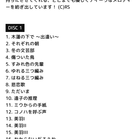
持ちにさせてくれる、どこまでも優しくナイーヴなメロディ
ーを紡ぎ出しています！ (C)RS
DISC 1
1.
木蓮の下で ～出逢い～
2.
それぞれの朝
3.
冬の文芸部
4.
傷ついた鳥
5.
すみれ色の先輩
6.
ゆれる三つ編み
7.
はねる三つ編み
8.
悲恋歌
9.
ただいま
10.
遠子の推理
11.
ミウからの手紙
12.
コノハを呼ぶ声
13.
美羽I
14.
美羽II
15.
美羽III