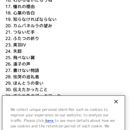
16.
わからないだろうね
17.
憧れの理由
18.
心葉の告白
19.
知らなければならない
20.
カムパネルラの望み
21.
つないだ手
22.
ふたつの祈り
23.
美羽IV
24.
失踪
25.
飛べない翼
26.
遠子の声
27.
書けない物語
28.
慟哭の巡礼者
29.
ほんとうの幸い
30.
伝えたかったこと
31.
すみれ色のブックマーク
32.
二人の道
33.
文学少女
We collect unique personal identifier such as cookies to
34.
終わらないメロディ
improve your experience on our website, to analyze our
traffic. Please click
here
to see more details about how we
use cookies and the retention period of each cookie. We