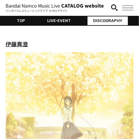
TOP
LIVE•EVENT
DISCOGRAPHY
伊藤真澄