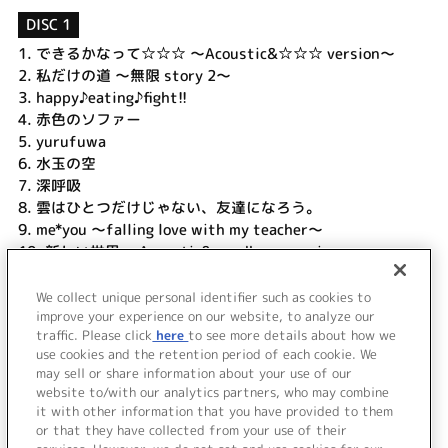
DISC 1
1.
できるかなって☆☆☆ ～Acoustic&☆☆☆ version～
2.
私だけの道 ～無限 story 2～
3.
happy♪eating♪fight!!
4.
赤色のソファー
5.
yurufuwa
6.
水玉の空
7.
深呼吸
8.
雲はひとつだけじゃない、友達になろう。
9.
me*you ～falling love with my teacher～
10.
新しい世界 ～Acoustic&woodbass version～
11.
さくらさくら咲く ～あの日君を待つ 空と同じで～～
Acoustic&hidamarble version～
We collect unique personal identifier such as cookies to
12.
幸せは星の上
improve your experience on our website, to analyze our
traffic. Please click
here
to see more details about how we
use cookies and the retention period of each cookie. We
＜ BACK
may sell or share information about your use of our
website to/with our analytics partners, who may combine
it with other information that you have provided to them
or that they have collected from your use of their