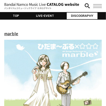
TOP
LIVE•EVENT
DISCOGRAPHY
marble