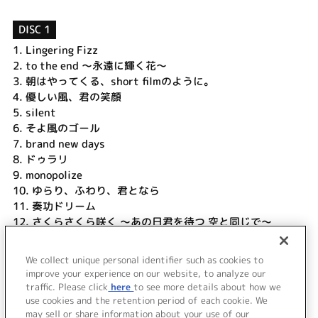
DISC 1
1.
Lingering Fizz
2.
to the end ～永遠に輝く花～
3.
朝はやってくる、short filmのように。
4.
優しい風、君の笑顔
5.
silent
6.
そよ風のゴール
7.
brand new days
8.
ドゥラリ
9.
monopolize
10.
ゆらり、ふわり、君となら
11.
奏功ドリーム
12.
さくらさくら咲く ～あの日君を待つ 空と同じで～
DISC 2
We collect unique personal identifier such as cookies to
1.
「Lingering Fizz」Music Clip
improve your experience on our website, to analyze our
traffic. Please click
here
to see more details about how we
use cookies and the retention period of each cookie. We
＜ BACK
may sell or share information about your use of our