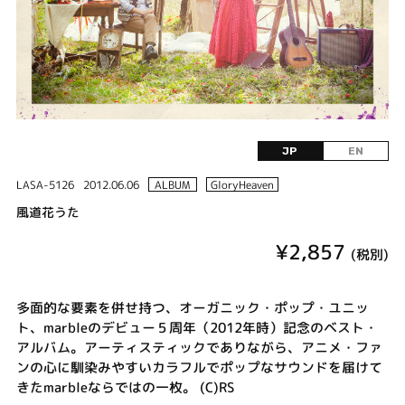
JP
EN
LASA-5126
2012.06.06
ALBUM
GloryHeaven
風道花うた
¥2,857
(税別)
多面的な要素を併せ持つ、オーガニック・ポップ・ユニッ
ト、marbleのデビュー５周年（2012年時）記念のベスト・
アルバム。アーティスティックでありながら、アニメ・ファ
ンの心に馴染みやすいカラフルでポップなサウンドを届けて
きたmarbleならではの一枚。 (C)RS