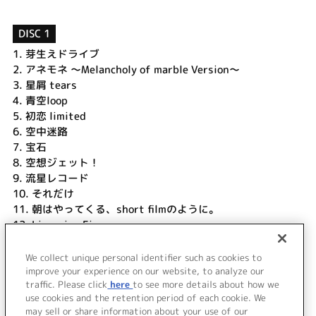
DISC 1
1.
芽生えドライブ
2.
アネモネ ～Melancholy of marble Version～
3.
星屑 tears
4.
青空loop
5.
初恋 limited
6.
空中迷路
7.
宝石
8.
空想ジェット！
9.
流星レコード
10.
それだけ
11.
朝はやってくる、short filmのように。
12.
Lingering Fizz
13.
さくらさくら咲く ～あの日君を待つ 空と同じで～
14.
水彩キャンディー
We collect unique personal identifier such as cookies to
15.
幸せは星の上 ～旅の途中、空を見上げて～
improve your experience on our website, to analyze our
traffic. Please click
here
to see more details about how we
use cookies and the retention period of each cookie. We
＜ BACK
may sell or share information about your use of our