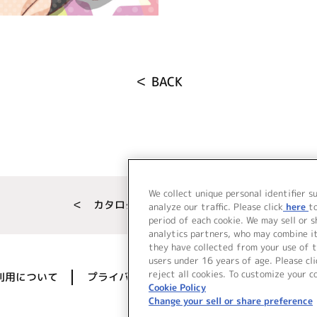
＜ BACK
We collect unique personal identifier s
＜ カタログサイト トップページへ
analyze our traffic. Please click
here
t
period of each cookie. We may sell or 
analytics partners, who may combine i
they have collected from your use of t
users under 16 years of age. Please cli
reject all cookies. To customize your c
利用について
プライバシーポリシー
著作権／肖像権に
Cookie Policy
Change your sell or share preference