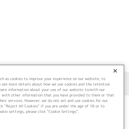
uch as cookies to improve your experience on our website, to
o see more details about how we use cookies and the retention
share information about your use of our website to/with our
t with other information that you have provided to them or that
heir services. However, we do not set and use cookies for our
ck “Reject All Cookies” if you are under the age of 16 or to
ookie settings, please click “Cookie Settings”.
ついて
Cookie Settings