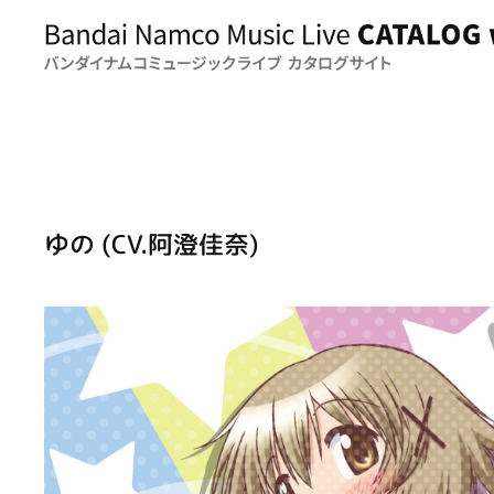
ゆの (CV.阿澄佳奈)