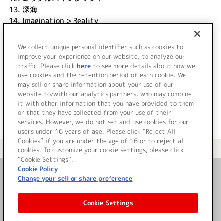
13.
深海
14.
Imagination > Reality
DISC 2
We collect unique personal identifier such as cookies to
1.
Mind-set Music Video Clip
improve your experience on our website, to analyze our
traffic. Please click
here
to see more details about how we
use cookies and the retention period of each cookie. We
＜ BACK
may sell or share information about your use of our
website to/with our analytics partners, who may combine
it with other information that you have provided to them
or that they have collected from your use of their
services. However, we do not set and use cookies for our
users under 16 years of age. Please click “Reject All
Cookies” if you are under the age of 16 or to reject all
＜ カタログサイト トップページへ
cookies. To customize your cookie settings, please click
“Cookie Settings”.
Cookie Policy
Change your sell or share preference
お問い合わせ
Cookie Settings
サイト利用について