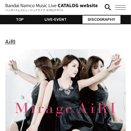
TOP
LIVE•EVENT
DISCOGRAPHY
AiRI