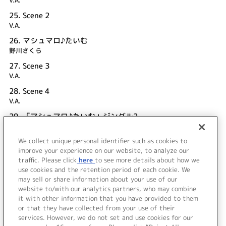
V.A.
25.
Scene 2
V.A.
26.
マシュマロ♪たいむ
野川さくら
27.
Scene 3
V.A.
28.
Scene 4
V.A.
29.
「マシュマロ♪たいむ」ジングル2
V.A.
We collect unique personal identifier such as cookies to
30.
Message from 野川さくら
improve your experience on our website, to analyze our
V.A.
traffic. Please click
here
to see more details about how we
use cookies and the retention period of each cookie. We
＜ BACK
may sell or share information about your use of our
website to/with our analytics partners, who may combine
it with other information that you have provided to them
or that they have collected from your use of their
services. However, we do not set and use cookies for our