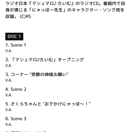
ラジオ日本『マシュマロ♪ たいむ』のラジオCD。番組内で自
身が演じる「にゃっほー先生」のキャラクター・ソング他を
収録。 (C)RS
DISC 1
1.
Scene 1
V.A.
2.
「マシュマロ♪たいむ」オープニング
V.A.
3.
コーナー "受験の神様お願い"
V.A.
4.
Scene 2
V.A.
5.
さくらちゃんと "おでかけにゃっほ～！"
V.A.
6.
Scene 3
V.A.