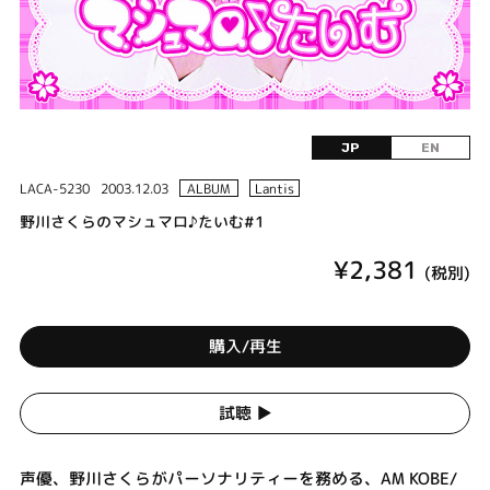
JP
EN
LACA-5230
2003.12.03
ALBUM
Lantis
野川さくらのマシュマロ♪たいむ#1
¥2,381
(税別)
購入/再生
試聴 ▶︎
声優、野川さくらがパーソナリティーを務める、AM KOBE/