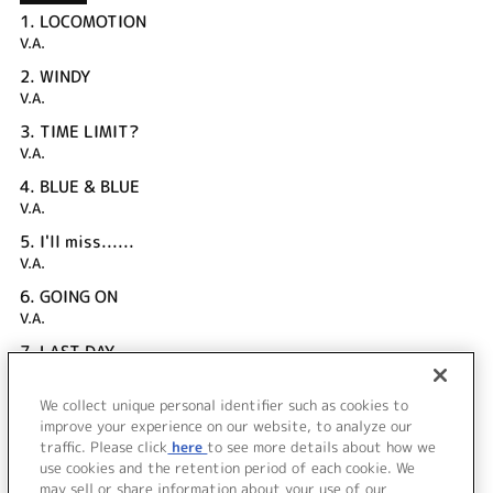
1.
LOCOMOTION
V.A.
2.
WINDY
V.A.
3.
TIME LIMIT?
V.A.
4.
BLUE & BLUE
V.A.
5.
I'll miss......
V.A.
6.
GOING ON
V.A.
7.
LAST DAY
V.A.
We collect unique personal identifier such as cookies to
8.
MEMORIES
improve your experience on our website, to analyze our
V.A.
traffic. Please click
here
to see more details about how we
use cookies and the retention period of each cookie. We
＜ BACK
may sell or share information about your use of our