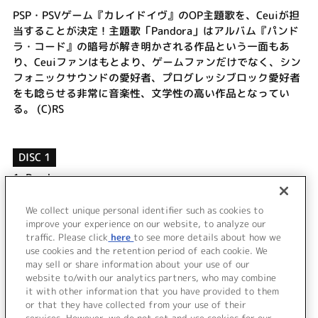
PSP・PSVゲーム『カレイドイヴ』のOP主題歌を、Ceuiが担
当することが決定！主題歌「Pandora」はアルバム『パンド
ラ・コード』の暗号が解き明かされる作品という一面もあ
り、Ceuiファンはもとより、ゲームファンだけでなく、シン
フォニックサウンドの愛好者、プログレッシブロック愛好者
をも唸らせる非常に音楽性、文学性の高い作品となってい
る。 (C)RS
DISC 1
1.
Pandora
2.
朱きロザリオ ～破かれた頁～
3.
Pandora (Instrumental)
We collect unique personal identifier such as cookies to
improve your experience on our website, to analyze our
4.
朱きロザリオ ～破かれた頁～ (Instrumental)
traffic. Please click
here
to see more details about how we
use cookies and the retention period of each cookie. We
＜ BACK
may sell or share information about your use of our
website to/with our analytics partners, who may combine
it with other information that you have provided to them
or that they have collected from your use of their