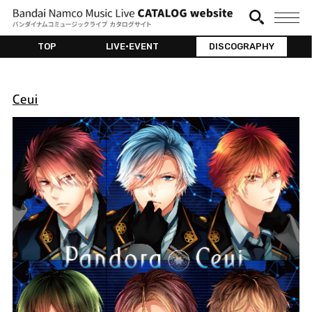
TOP
LIVE•EVENT
DISCOGRAPHY
Ceui