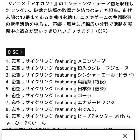
TVアニメ『アキカン！』のエンディング・テーマ他を収録し
たシングル。破壊力抜群の歌唱力を持つのみこが担当。前代
未聞の12番まである楽曲は必聴!!アニメやゲームの主題歌等
の歌手活動を中心に、声優・舞台など幅広い分野で活動を展
開中の彼女が思いっきりハッチャけます！ (C)RS
DISC 1
1.
恋空リサイクリング featuring メロンソーダ
2.
恋空リサイクリング featuring 粒入りグレープジュース
3.
恋空リサイクリング featuring ジンジャーエール (ドライ)
4.
恋空リサイクリング featuring 烏龍茶 (特級)
5.
恋空リサイクリング featuring 日本茶 (煎茶)
6.
恋空リサイクリング featuring コーラ
7.
恋空リサイクリング featuring エナジードリンク
8.
恋空リサイクリング featuring おでん缶
9.
恋空リサイクリング featuring ピーチ?ネクター with ち
ゃーみー?くいーん
10.
恋空リサイクリング featuring Afternoon紅茶
11.
恋空リサイクリング featuring コーヒー (ブラック,無糖)