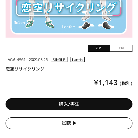
JP
EN
LACM-4561
2009.03.25
SINGLE
Lantis
恋空リサイクリング
¥1,143
(税別)
購入/再生
試聴 ▶︎