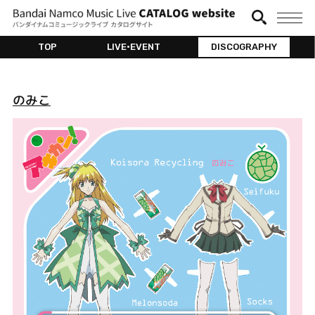
TOP
LIVE•EVENT
DISCOGRAPHY
のみこ