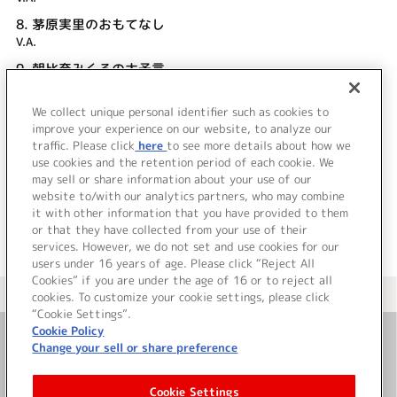
8.
茅原実里のおもてなし
V.A.
9.
朝比奈みくるの大予言
V.A.
We collect unique personal identifier such as cookies to
10.
エンディング
improve your experience on our website, to analyze our
V.A.
traffic. Please click
here
to see more details about how we
use cookies and the retention period of each cookie. We
＜ BACK
may sell or share information about your use of our
website to/with our analytics partners, who may combine
it with other information that you have provided to them
or that they have collected from your use of their
services. However, we do not set and use cookies for our
users under 16 years of age. Please click “Reject All
Cookies” if you are under the age of 16 or to reject all
＜ カタログサイト トップページへ
cookies. To customize your cookie settings, please click
“Cookie Settings”.
Cookie Policy
Change your sell or share preference
お問い合わせ
Cookie Settings