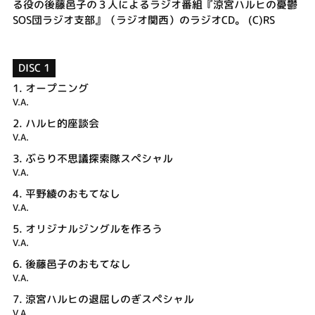
る役の後藤邑子の３人によるラジオ番組『涼宮ハルヒの憂鬱
SOS団ラジオ支部』（ラジオ関西）のラジオCD。 (C)RS
DISC 1
1.
オープニング
V.A.
2.
ハルヒ的座談会
V.A.
3.
ぶらり不思議探索隊スペシャル
V.A.
4.
平野綾のおもてなし
V.A.
5.
オリジナルジングルを作ろう
V.A.
6.
後藤邑子のおもてなし
V.A.
7.
涼宮ハルヒの退屈しのぎスペシャル
V.A.