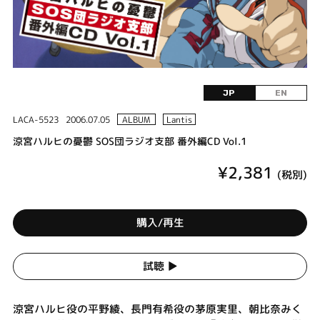
JP
EN
LACA-5523
2006.07.05
ALBUM
Lantis
涼宮ハルヒの憂鬱 SOS団ラジオ支部 番外編CD Vol.1
¥2,381
(税別)
購入/再生
試聴 ▶︎
涼宮ハルヒ役の平野綾、長門有希役の茅原実里、朝比奈みく