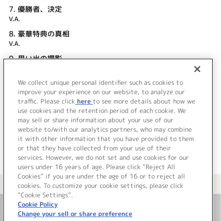
7.
優勝者、決定
V.A.
8.
豪華特典の真相
V.A.
9.
思い出の撮影
V.A.
We collect unique personal identifier such as cookies to
10.
聖なる夜に･･････
improve your experience on our website, to analyze our
V.A.
traffic. Please click
here
to see more details about how we
use cookies and the retention period of each cookie. We
＜ BACK
may sell or share information about your use of our
website to/with our analytics partners, who may combine
it with other information that you have provided to them
or that they have collected from your use of their
services. However, we do not set and use cookies for our
users under 16 years of age. Please click “Reject All
Cookies” if you are under the age of 16 or to reject all
＜ カタログサイト トップページへ
cookies. To customize your cookie settings, please click
“Cookie Settings”.
Cookie Policy
Change your sell or share preference
お問い合わせ