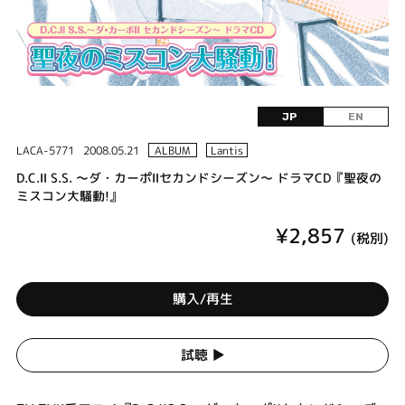
JP
EN
LACA-5771
2008.05.21
ALBUM
Lantis
D.C.Ⅱ S.S. ～ダ・カーポⅡセカンドシーズン～ ドラマCD『聖夜の
ミスコン大騒動!』
¥2,857
(税別)
購入/再生
試聴 ▶︎