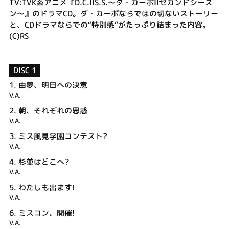
TV:TVK系アニメ『D.C.IIS.S.～ダ・カーポIIセカンドシーズ
ン～』のドラマCD。ダ・カーポならではの切ないストーリー
と、CDドラマならでの“特別感”がたっぷり詰まった内容。
(C)RS
DISC 1
1.
由夢、明日への決意
V.A.
2.
朝、それぞれの思惑
V.A.
3.
ミス風見学園コンテスト?
V.A.
4.
杉並はどこへ?
V.A.
5.
わたしも出ます!
V.A.
6.
ミスコン、開催!
V.A.