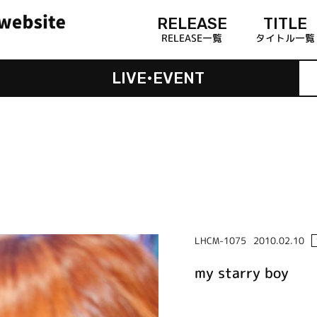
RELEASE
TITLE
RELEASE一覧
タイトル一覧
LIVE•EVENT
LHCM-1075
2010.02.10
my starry boy