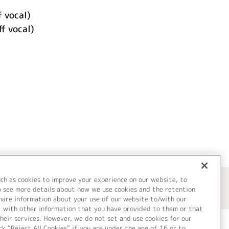
f vocal)
vocal)
uch as cookies to improve your experience on our website, to
o see more details about how we use cookies and the retention
share information about your use of our website to/with our
t with other information that you have provided to them or that
heir services. However, we do not set and use cookies for our
ck “Reject All Cookies” if you are under the age of 16 or to