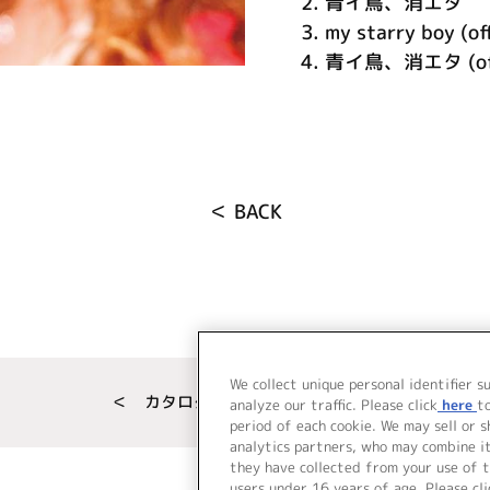
2.
青イ鳥、消エタ
3.
my starry boy (of
4.
青イ鳥、消エタ (off 
＜ BACK
We collect unique personal identifier s
＜ カタログサイト トップページへ
analyze our traffic. Please click
here
t
period of each cookie. We may sell or 
analytics partners, who may combine i
they have collected from your use of t
users under 16 years of age. Please cli