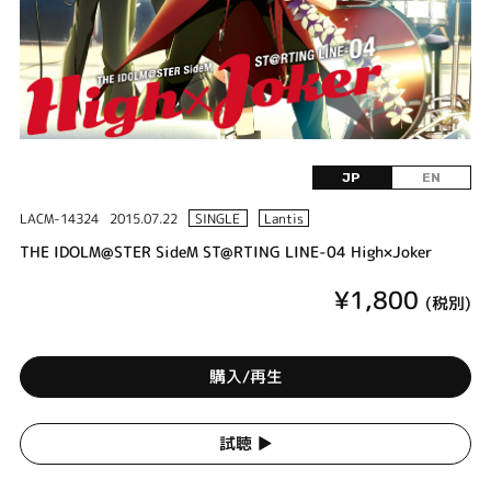
JP
EN
LACM-14324
2015.07.22
SINGLE
Lantis
THE IDOLM@STER SideM ST@RTING LINE-04 High×Joker
¥1,800
(税別)
購入/再生
試聴 ▶︎