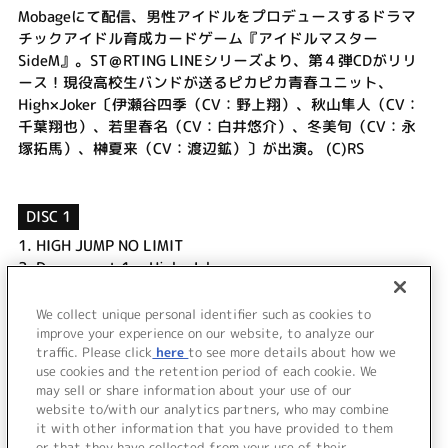
Mobageにて配信、男性アイドルをプロデュースするドラマ
チックアイドル育成カードゲーム『アイドルマスター
SideM』。ST＠RTING LINEシリーズより、第４弾CDがリリ
ース！現役高校生バンドが送るピカピカ青春ユニット、
High×Joker〔伊瀬谷四季（CV：野上翔）、秋山隼人（CV：
千葉翔也）、若里春名（CV：白井悠介）、冬美旬（CV：永
塚拓馬）、榊夏来（CV：渡辺鉱）〕が出演。 (C)RS
DISC 1
1.
HIGH JUMP NO LIMIT
2.
Drama part 1 ～High×Joker～
3.
JOKER?オールマイティ
4.
Drama part 2 ～High×Joker＆Beit～
We collect unique personal identifier such as cookies to
5.
DRIVE A LIVE (High×Joker ver.)
improve your experience on our website, to analyze our
traffic. Please click
here
to see more details about how we
use cookies and the retention period of each cookie. We
＜ BACK
may sell or share information about your use of our
website to/with our analytics partners, who may combine
it with other information that you have provided to them
or that they have collected from your use of their