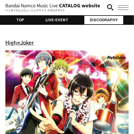
TOP
LIVE•EVENT
DISCOGRAPHY
High×Joker