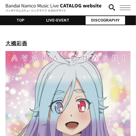
TOP
LIVE•EVENT
DISCOGRAPHY
大橋彩香