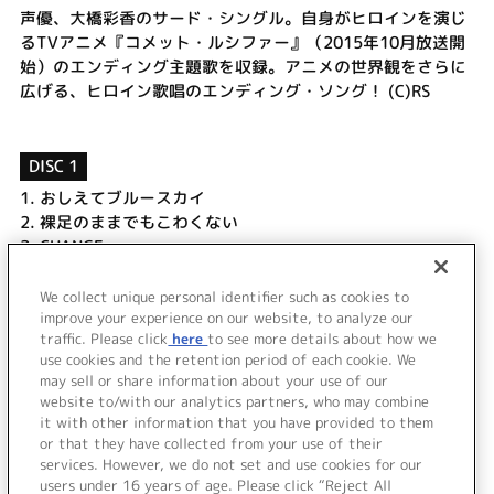
声優、大橋彩香のサード・シングル。自身がヒロインを演じ
るTVアニメ『コメット・ルシファー』（2015年10月放送開
始）のエンディング主題歌を収録。アニメの世界観をさらに
広げる、ヒロイン歌唱のエンディング・ソング！ (C)RS
DISC 1
1.
おしえてブルースカイ
2.
裸足のままでもこわくない
3.
CHANGE
4.
おしえてブルースカイ (Off Vocal)
5.
裸足のままでもこわくない (Off Vocal)
We collect unique personal identifier such as cookies to
6.
CHANGE (Off Vocal)
improve your experience on our website, to analyze our
traffic. Please click
here
to see more details about how we
use cookies and the retention period of each cookie. We
＜ BACK
may sell or share information about your use of our
website to/with our analytics partners, who may combine
it with other information that you have provided to them
or that they have collected from your use of their
services. However, we do not set and use cookies for our
users under 16 years of age. Please click “Reject All