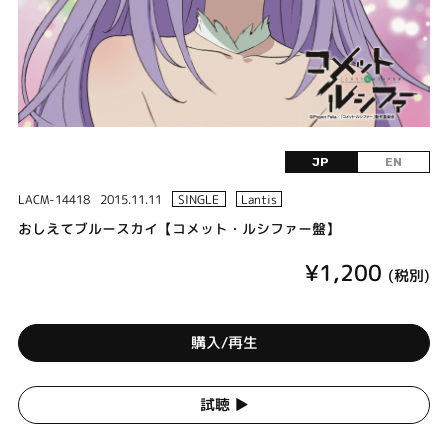
JP
EN
LACM-14418
2015.11.11
SINGLE
Lantis
おしえてブルースカイ【コメット・ルシファー盤】
¥1,200
(税別)
購入/再生
試聴 ▶︎