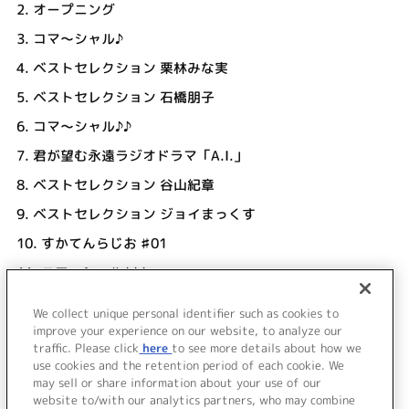
2.
オープニング
3.
コマ～シャル♪
4.
ベストセレクション 栗林みな実
5.
ベストセレクション 石橋朋子
6.
コマ～シャル♪♪
7.
君が望む永遠ラジオドラマ「A.I.」
8.
ベストセレクション 谷山紀章
9.
ベストセレクション ジョイまっくす
10.
すかてんらじお ♯01
11.
コマ～シャル♪♪♪
12.
エンディング
We collect unique personal identifier such as cookies to
13.
お・ま・け
improve your experience on our website, to analyze our
traffic. Please click
here
to see more details about how we
use cookies and the retention period of each cookie. We
＜ BACK
may sell or share information about your use of our
website to/with our analytics partners, who may combine