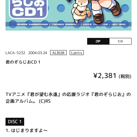
JP
EN
LACA-5232
2004.03.24
ALBUM
Lantis
君のぞらじおCD 1
¥2,381
(税別)
TVアニメ『君が望む永遠』の応援ラジオ『君のぞらじお』の
企画アルバム。 (C)RS
DISC 1
1.
はじまりますよ～