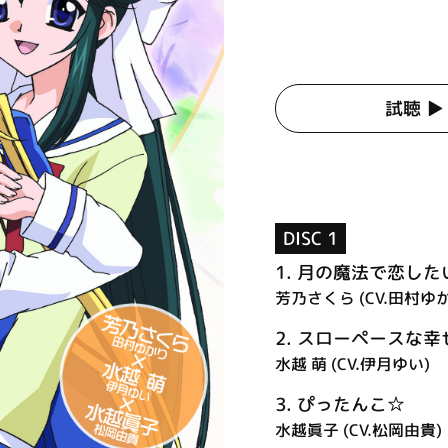
試聴 ▶︎
DISC 1
1.
月の魔法で恋した
芳乃さくら (CV.田村ゆ
2.
スローペースな幸
水越 萌 (CV.伊月ゆい)
3.
ぴったんこ☆
水越眞子 (CV.松岡由貴)