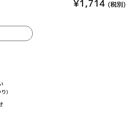
¥1,714
(税別)
い
かり)
せ