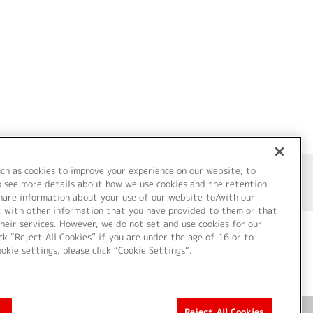
uch as cookies to improve your experience on our website, to
o see more details about how we use cookies and the retention
share information about your use of our website to/with our
t with other information that you have provided to them or that
heir services. However, we do not set and use cookies for our
ck “Reject All Cookies” if you are under the age of 16 or to
ookie settings, please click “Cookie Settings”.
ついて
Cookie Settings
Reject All Cookies