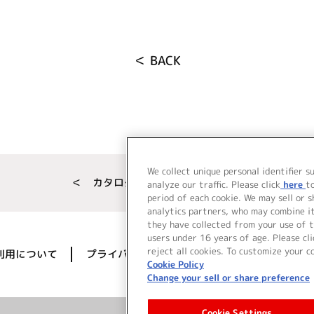
＜ BACK
We collect unique personal identifier s
＜ カタログサイト トップページへ
analyze our traffic. Please click
here
t
period of each cookie. We may sell or 
analytics partners, who may combine i
they have collected from your use of t
users under 16 years of age. Please cli
reject all cookies. To customize your c
利用について
プライバシーポリシー
著作権／肖像権に
Cookie Policy
Change your sell or share preference
Cookie Settings