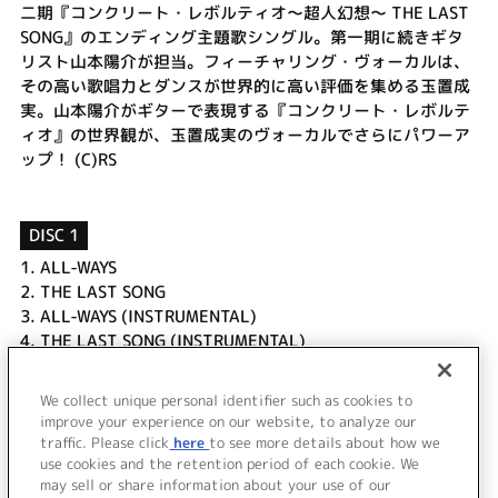
二期『コンクリート・レボルティオ～超人幻想～ THE LAST
SONG』のエンディング主題歌シングル。第一期に続きギタ
リスト山本陽介が担当。フィーチャリング・ヴォーカルは、
その高い歌唱力とダンスが世界的に高い評価を集める玉置成
実。山本陽介がギターで表現する『コンクリート・レボルテ
ィオ』の世界観が、玉置成実のヴォーカルでさらにパワーア
ップ！ (C)RS
DISC 1
1.
ALL-WAYS
2.
THE LAST SONG
3.
ALL-WAYS (INSTRUMENTAL)
4.
THE LAST SONG (INSTRUMENTAL)
DISC 2
We collect unique personal identifier such as cookies to
1.
ALL-WAYS MUSIC CLIP
improve your experience on our website, to analyze our
traffic. Please click
here
to see more details about how we
use cookies and the retention period of each cookie. We
＜ BACK
may sell or share information about your use of our