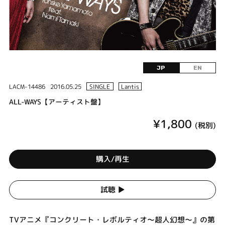
JP
EN
LACM-14486
2016.05.25
SINGLE
Lantis
ALL-WAYS【アーティスト盤】
¥1,800
(税別)
購入/再生
試聴 ▶︎
TVアニメ『コンクリート・レボルティオ～超人幻想～』の第