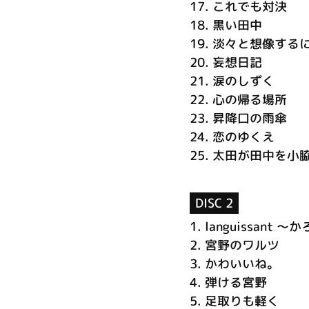
17.
これでも対決
18.
黒い田中
19.
淡々と想像する
20.
妄想日記
21.
涙のしずく
22.
心の帰る場所
23.
昇降口の雨傘
24.
恋のゆくえ
25.
太田が田中を小
DISC 2
1.
languissant 
2.
宮野のワルツ
3.
かわいいね。
4.
弾ける宮野
5.
足取りも軽く