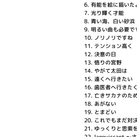
6.
有能を絵に描いた
7.
光り輝く才能
8.
青い海、白い砂浜
9.
明るい曲も必要で
10.
ノリノリですね
11.
テンション高く
12.
決意の日
13.
悟りの宮野
14.
やがて太田は
15.
遠くへ行きたい
16.
歯医者へ行きた
17.
亡きサカナのた
18.
あがない
19.
とまどい
20.
これでもまだ対
21.
ゆっくりと思索
22.
languissant