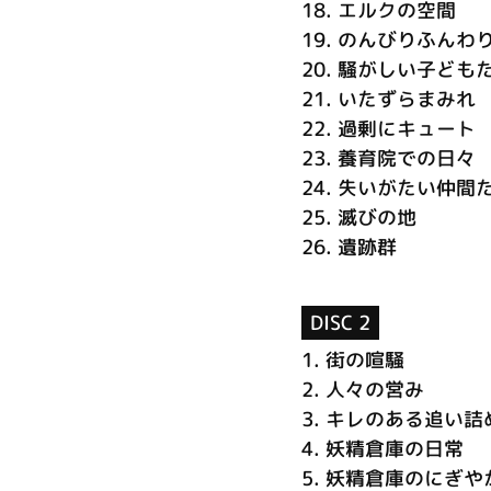
18.
エルクの空間
19.
のんびりふんわ
20.
騒がしい子ども
21.
いたずらまみれ
22.
過剰にキュート
23.
養育院での日々
24.
失いがたい仲間
25.
滅びの地
26.
遺跡群
DISC 2
1.
街の喧騒
2.
人々の営み
3.
キレのある追い詰
4.
妖精倉庫の日常
5.
妖精倉庫のにぎや