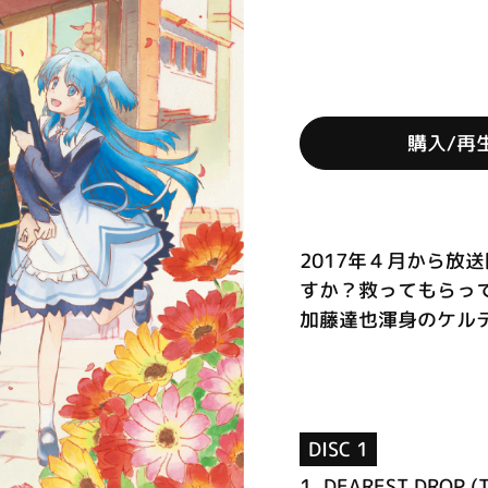
購入/再
2017年４月から放
すか？救ってもらっ
加藤達也渾身のケルテ
DISC 1
1.
DEAREST DROP (T