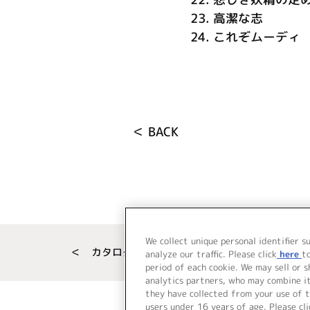
23.
高潔な志
24.
これぞムーディ
＜ BACK
We collect unique personal identifier s
＜ カタログサイト トップページへ
analyze our traffic. Please click
here
t
period of each cookie. We may sell or 
analytics partners, who may combine i
they have collected from your use of t
users under 16 years of age. Please cli