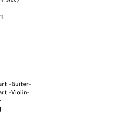
rt
art -Guiter-
rt -Violin-
分
間