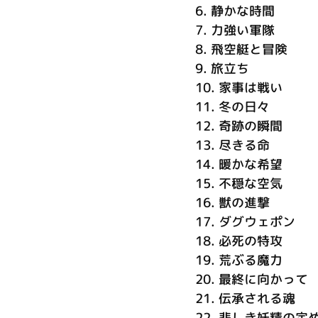
6.
静かな時間
7.
力強い軍隊
8.
飛空艇と冒険
9.
旅立ち
10.
家事は戦い
11.
冬の日々
12.
奇跡の瞬間
13.
尽きる命
14.
暖かな希望
15.
不穏な空気
16.
獣の進撃
17.
ダグウェポン
18.
必死の特攻
19.
荒ぶる魔力
20.
最終に向かって
21.
伝承される魂
22.
悲しき妖精の定