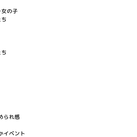
り女の子
たち
たち
められ感
かイベント