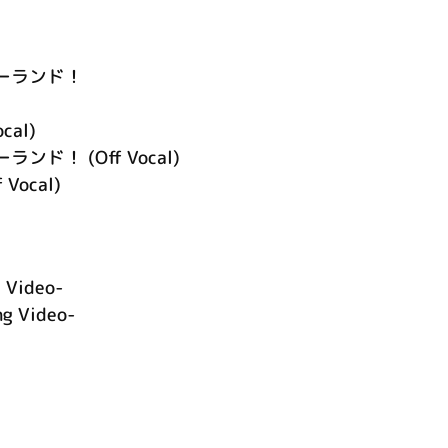
ーランド！
cal)
ド！ (Off Vocal)
f Vocal)
Video-
 Video-