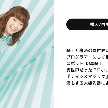
購入/再
騎士と魔法の異世界
プログラマーにして
ロボット“幻晶騎士
異世界だった!?ロボ
『ナイツ＆マジック』
演もする大橋彩香による