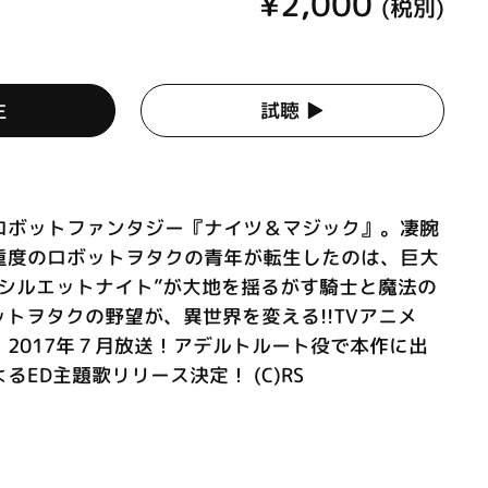
¥2,000
(税別)
生
試聴 ▶︎
ロボットファンタジー『ナイツ＆マジック』。凄腕
重度のロボットヲタクの青年が転生したのは、巨大
＝シルエットナイト”が大地を揺るがす騎士と魔法の
ットヲタクの野望が、異世界を変える!!TVアニメ
2017年７月放送！アデルトルート役で本作に出
ED主題歌リリース決定！ (C)RS