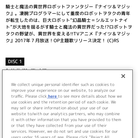
騎士と魔法の異世界ロボットファンタジー『ナイツ＆マジッ
ク』。凄腕プログラマーにして重度のロボットヲタクの青年
が転生したのは、巨大ロボット“幻晶騎士＝シルエットナイ
ト”が大地を揺るがす騎士と魔法の異世界だった!?ロボットヲ
タクの野望が、異世界を変える!!TVアニメ『ナイツ＆マジッ
ク』2017年７月放送！OP主題歌リリース決定！ (C)RS
DISC 1
1.
Hello!My World!!
2.
君の住む街
3.
Hello!My World!! -Instrumental-
We collect unique personal identifier such as cookies to
improve your experience on our website, to analyze our
4.
君の住む街 -Instrumental-
traffic. Please click
here
to see more details about how we
use cookies and the retention period of each cookie. We
＜ BACK
may sell or share information about your use of our
website to/with our analytics partners, who may combine
it with other information that you have provided to them
or that they have collected from your use of their
services. However, we do not set and use cookies for our
users under 16 years of age. Please click “Reject All