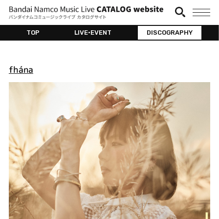
TOP
LIVE•EVENT
DISCOGRAPHY
fhána