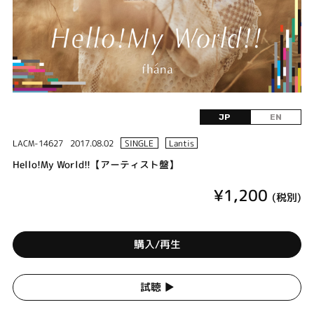
JP
EN
LACM-14627
2017.08.02
SINGLE
Lantis
Hello!My World!!【アーティスト盤】
¥1,200
(税別)
購入/再生
試聴 ▶︎