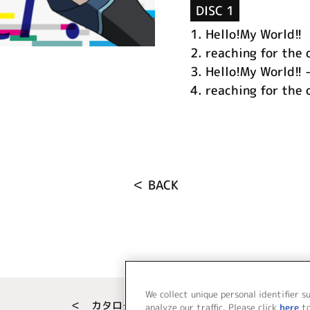
DISC 1
1.
Hello!My World!!
2.
reaching for the 
3.
Hello!My World!! 
4.
reaching for the 
＜ BACK
We collect unique personal identifier s
＜ カタログサイト トップページへ
analyze our traffic. Please click
here
t