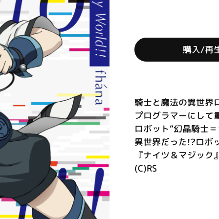
購入/再
騎士と魔法の異世界
プログラマーにして
ロボット“幻晶騎士
異世界だった!?ロボ
『ナイツ＆マジック』
(C)RS