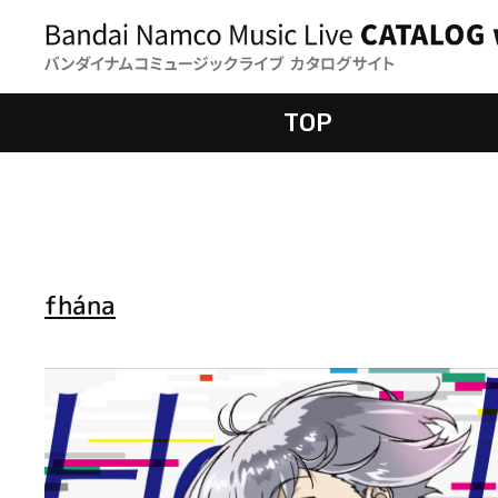
TOP
fhána