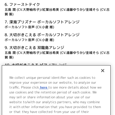
6.
ファーストテイク
五島 潤 (CV.大野柚布子)/紅葉谷希美 (CV.遠藤ゆりか)/金城そら (CV.古
賀 葵)
7.
深海プリズナー ボーカルソフトアレンジ
ボーカルソフト音声 (CV.小倉 唯)
8.
大切がきこえる ボーカルソフトアレンジ
ボーカルソフト音声 (CV.小倉 唯)
9.
大切がきこえる 双龍島アレンジ
五島 潤 (CV.大野柚布子)/紅葉谷希美 (CV.遠藤ゆりか)/金城そら (CV.古
賀 葵)
10.
大切がきこえる ピアノアレンジ
相ヶ江柚葉 (CV.井口裕香)
We collect unique personal identifier such as cookies to
11.
INNOCENT BLUE ボーカルソフトアレンジ
improve your experience on our website, to analyze our
ボーカルソフト音声 (CV.小倉 唯)
traffic. Please click
here
to see more details about how we
use cookies and the retention period of each cookie. We
＜ BACK
may sell or share information about your use of our
website to/with our analytics partners, who may combine
it with other information that you have provided to them
or that they have collected from your use of their