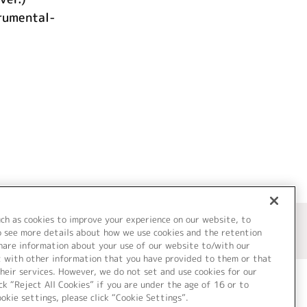
rumental-
uch as cookies to improve your experience on our website, to
o see more details about how we use cookies and the retention
share information about your use of our website to/with our
t with other information that you have provided to them or that
heir services. However, we do not set and use cookies for our
ck “Reject All Cookies” if you are under the age of 16 or to
ookie settings, please click “Cookie Settings”.
ついて
Cookie Settings