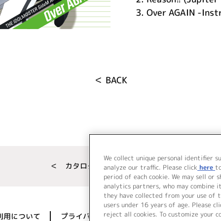
3.
Over AGAIN -Inst
＜ BACK
We collect unique personal identifier s
＜ カタログサイト トップページへ
analyze our traffic. Please click
here
t
period of each cookie. We may sell or 
analytics partners, who may combine i
they have collected from your use of t
users under 16 years of age. Please cli
reject all cookies. To customize your c
利用について
プライバシーポリシー
著作権／肖像権に