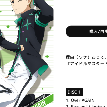
購入/再
理由（ワケ）あって、
『アイドルマスター S
DISC 1
1.
Over AGAIN
2.
Reason!! (Jupiter 