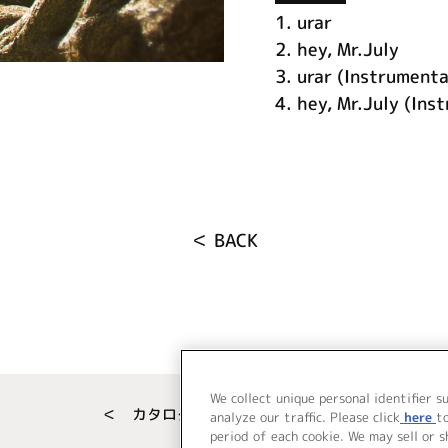
1.
urar
2.
hey, Mr.July
3.
urar (Instrumenta
4.
hey, Mr.July (Ins
＜ BACK
We collect unique personal identifier s
＜ カタログサイト トップページへ
analyze our traffic. Please click
here
t
period of each cookie. We may sell or 