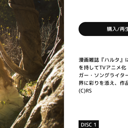
購入/再
漫画雑誌『ハルタ』
を持してTVアニメ
ガー・ソングライター
界に彩りを添え、作
(C)RS
DISC 1