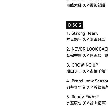
青峰大輝 (CV.諏訪部順一
DISC 2
1.
Strong Heart
木吉鉄平 (CV.浜田賢二)
2.
NEVER LOOK BAC
笠松幸男 (CV.保志総一朗
3.
GROWING UP!!
相田リコ (CV.斎藤千和)
4.
Brand-new Seaso
桃井さつき (CV.折笠富
5.
Ready Fight!!
氷室辰也 (CV.谷山紀章)