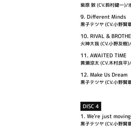
紫原 敦 (CV.鈴村健一)/
9.
Different Minds
黒子テツヤ (CV.小野賢章)
10.
RIVAL & BROTH
火神大我 (CV.小野友樹)
11.
AWAITED TIME
黄瀬涼太 (CV.木村良平)
12.
Make Us Dream
黒子テツヤ (CV.小野賢章
DISC 4
1.
We're just moving
黒子テツヤ (CV.小野賢章