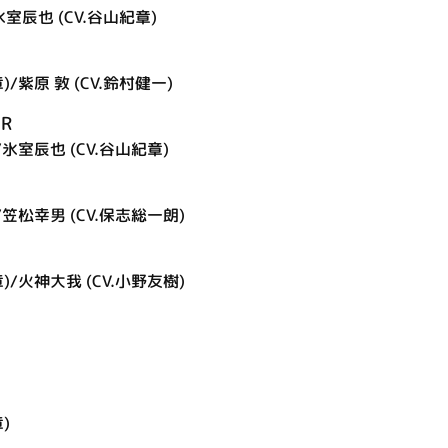
氷室辰也 (CV.谷山紀章)
/紫原 敦 (CV.鈴村健一)
ER
/氷室辰也 (CV.谷山紀章)
/笠松幸男 (CV.保志総一朗)
)/火神大我 (CV.小野友樹)
)