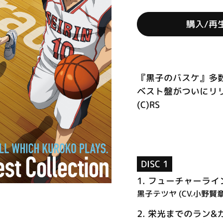
購入/再
『黒子のバスケ』多
ベスト盤がついにリリ
(C)RS
DISC 1
1.
フューチャーライ
黒子テツヤ (CV.小野賢章
2.
栄光までのラン&