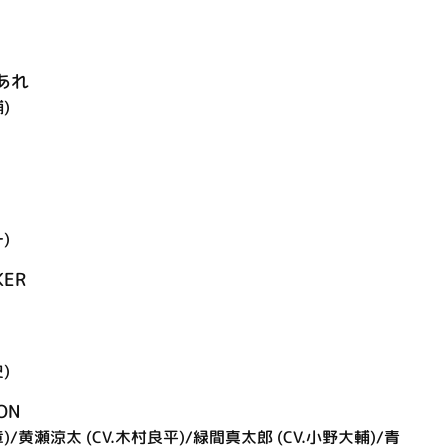
あれ
)
)
KER
)
ON
)/黄瀬涼太 (CV.木村良平)/緑間真太郎 (CV.小野大輔)/青