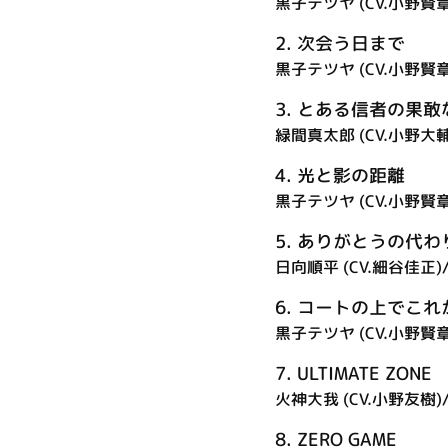
黒子テツヤ (CV.小野賢章
2.
次会う日まで
黒子テツヤ (CV.小野賢章
3.
とある信者の果敢
緑間真太郎 (CV.小野大輔
4.
光と影の距離
黒子テツヤ (CV.小野賢章
5.
ありがとうの代わ
日向順平 (CV.細谷佳正)
6.
コートの上でこれ
黒子テツヤ (CV.小野賢章
7.
ULTIMATE ZONE
火神大我 (CV.小野友樹)
8.
ZERO GAME