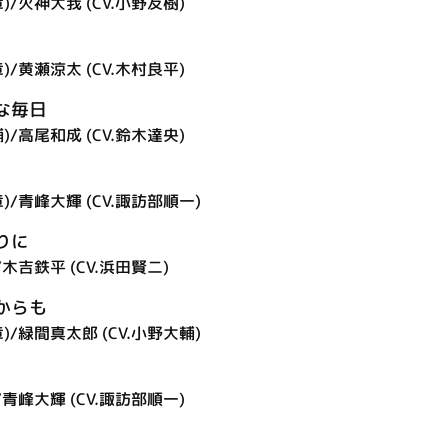
)/火神大我 (CV.小野友樹)
)/黄瀬涼太 (CV.木村良平)
な毎日
)/高尾和成 (CV.鈴木達央)
)/青峰大輝 (CV.諏訪部順一)
りに
/木吉鉄平 (CV.浜田賢二)
からも
)/緑間真太郎 (CV.小野大輔)
/青峰大輝 (CV.諏訪部順一)