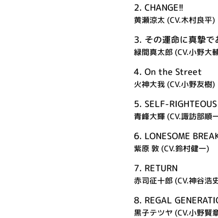
2.
CHANGE!!
黄瀬涼太 (CV.木村良平)
3.
その運命に真摯で
緑間真太郎 (CV.小野大輔
4.
On the Street
火神大我 (CV.小野友樹)
5.
SELF-RIGHTEOUS
青峰大輝 (CV.諏訪部順一
6.
LONESOME BREA
紫原 敦 (CV.鈴村健一)
7.
RETURN
赤司征十郎 (CV.神谷浩史
8.
REGAL GENERATI
黒子テツヤ (CV.小野賢章