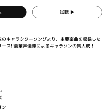
生
試聴 ▶︎
数のキャラクターソングより、主要楽曲を収録した
ース!!豪華声優陣によるキャラソンの集大成！
ン
)
ガン