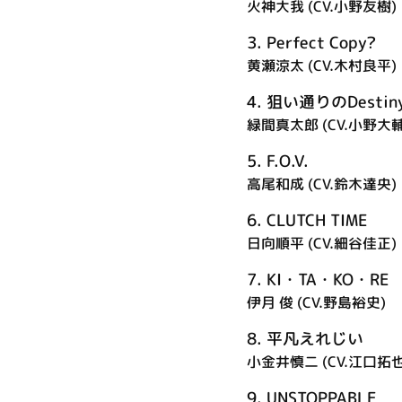
火神大我 (CV.小野友樹)
3.
Perfect Copy?
黄瀬涼太 (CV.木村良平)
4.
狙い通りのDestin
緑間真太郎 (CV.小野大輔
5.
F.O.V.
高尾和成 (CV.鈴木達央)
6.
CLUTCH TIME
日向順平 (CV.細谷佳正)
7.
KI・TA・KO・RE
伊月 俊 (CV.野島裕史)
8.
平凡えれじい
小金井慎二 (CV.江口拓也
9.
UNSTOPPABLE