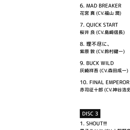
6.
MAD BREAKER
花宮 真 (CV.福山 潤)
7.
QUICK START
桜井 良 (CV.島﨑信長)
8.
理不尽に、
紫原 敦 (CV.鈴村健一)
9.
BUCK WILD
灰崎祥吾 (CV.森田成一)
10.
FINAL EMPEROR
赤司征十郎 (CV.神谷浩史
DISC 3
1.
SHOUT!!!