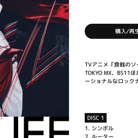
購入/再
TVアニメ『食戟のソ
TOKYO MX、BS
ーショナルなロックナン
DISC 1
1.
シンボル
2.
ルーター