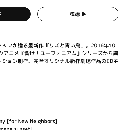
生
試聴 ▶︎
ッフが贈る最新作『リズと青い鳥』。2016年10
TVアニメ『響け！ユーフォニアム』シリーズから誕
ーション制作、完全オリジナル新作劇場作品のED主
ny [for New Neighbors]
scape sunset]