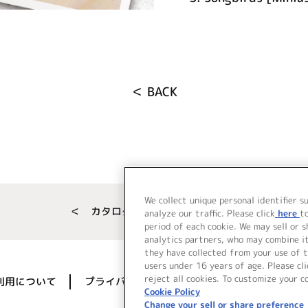
＜ BACK
We collect unique personal identifier s
＜ カタログサイト トップページへ
analyze our traffic. Please click
here
t
period of each cookie. We may sell or 
analytics partners, who may combine i
they have collected from your use of t
users under 16 years of age. Please cli
reject all cookies. To customize your c
利用について
プライバシーポリシー
著作権／肖像権に
Cookie Policy
Change your sell or share preference