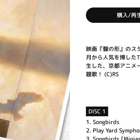
購入/再
映画『聲の形』のスタ
月から人気を博した
生した、京都アニメ
題歌！ (C)RS
DISC 1
1.
Songbirds
2.
Play Yard Sympho
3.
Songbirds [Minia