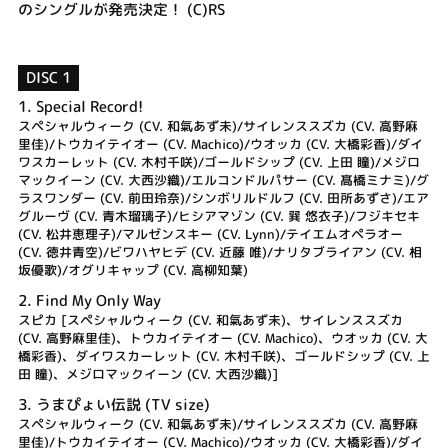
のシングルが発売決定！ (C)RS
DISC 1
1.
Special Record!
スペシャルウィーク (CV. 和氣あず未)/サイレンススズカ (CV. 高野麻
里佳)/トウカイテイオー (CV. Machico)/ウオッカ (CV. 大橋彩香)/ダイ
ワスカーレット (CV. 木村千咲)/ゴールドシップ (CV. 上田 瞳)/メジロ
マックイーン (CV. 大西沙織)/エルコンドルパサー (CV. 髙橋ミナミ)/グ
ラスワンダー (CV. 前田玲奈)/シンボリルドルフ (CV. 田所あずさ)/エア
グルーヴ (CV. 青木瑠璃子)/ヒシアマゾン (CV. 巽 悠衣子)/フジキセキ
(CV. 松井恵理子)/マルゼンスキー (CV. Lynn)/テイエムオペラオー
(CV. 徳井青空)/ビワハヤヒデ (CV. 近藤 唯)/ナリタブライアン (CV. 相
坂優歌)/オグリキャップ (CV. 高柳知葉)
2.
Find My Only Way
スピカ [スペシャルウィーク (CV. 和氣あず未)、サイレンススズカ
(CV. 高野麻里佳)、トウカイテイオー (CV. Machico)、ウオッカ (CV. 大
橋彩香)、ダイワスカーレット (CV. 木村千咲)、ゴールドシップ (CV. 上
田 瞳)、メジロマックイーン (CV. 大西沙織)]
3.
うまぴょい伝説 (TV size)
スペシャルウィーク (CV. 和氣あず未)/サイレンススズカ (CV. 高野麻
里佳)/トウカイテイオー (CV. Machico)/ウオッカ (CV. 大橋彩香)/ダイ