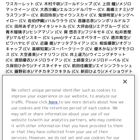
ワスカーレット (CV. 木村千咲)/ゴールドシップ (CV. 上田 瞳)/メジロ
マックイーン (CV. 大西沙織)/エルコンドルパサー (CV. 髙橋ミナミ)/グ
ラスワンダー (CV. 前田玲奈)/セイウンスカイ (CV. 鬼頭明里)/キングヘ
イロー (CV. 佐伯伊織)/ハルウララ (CV. 首藤志奈)/シンボリルドルフ
(CV. 田所あずさ)/タイキシャトル (CV. 大坪由佳)/エアグルーヴ (CV.
青木瑠璃子)/ヒシアマゾン (CV. 巽 悠衣子)/フジキセキ (CV. 松井恵理
子)/マルゼンスキー (CV. Lynn)/テイエムオペラオー (CV. 徳井青空)/
ビワハヤヒデ (CV. 近藤 唯)/ナリタブライアン (CV. 相坂優歌)/オグリ
キャップ (CV. 高柳知葉)/スーパークリーク (CV. 優木かな)/タマモクロ
ス (CV. 大空直美)/イナリワン (CV. 井上遥乃)/ウイニングチケット
(CV. 渡部優衣)/メジロライアン (CV. 土師亜文)/メジロドーベル (CV.
久保田ひかり)/ナイスネイチャ (CV. 前田佳織里)/エイシンフラッシュ
(CV. 藤野彩水)/マチカネフクキタル (CV. 新田ひより)/メイショウドト
ウ (CV. 和多田美咲)
4.
Special Record! (Off Vocal)
We collect unique personal identifier such as cookies to
5.
Find My Only Way (Off Vocal)
improve your experience on our website, to analyze our
traffic. Please click
here
to see more details about how we
use cookies and the retention period of each cookie. We
＜ BACK
may sell or share information about your use of our
website to/with our analytics partners, who may combine
it with other information that you have provided to them
or that they have collected from your use of their
services. However, we do not set and use cookies for our