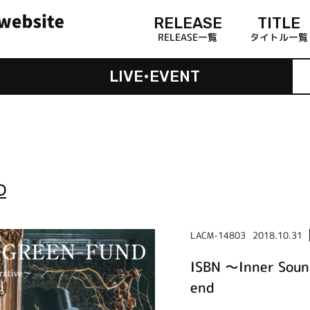
RELEASE
TITLE
RELEASE一覧
タイトル一覧
LIVE•EVENT
D
LACM-14803
2018.10.31
ISBN ～Inner Soun
end