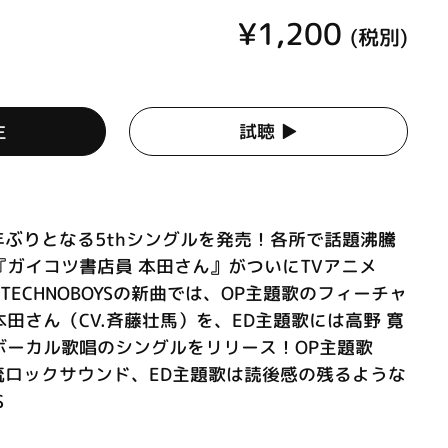
¥1,200
(税別)
生
試聴 ▶︎
約1年ぶりとなる5thシングルを発売！各所で話題沸騰
ガイコツ書店員 本田さん』がついにTVアニメ
ECHNOBOYSの新曲では、OP主題歌のフィーチャ
田さん（CV.斉藤壮馬）を、ED主題歌には高野 寛
ボーカル歌唱のシングルをリリース！OP主題歌
流ロックサウンド、ED主題歌は読後感の残るような
S