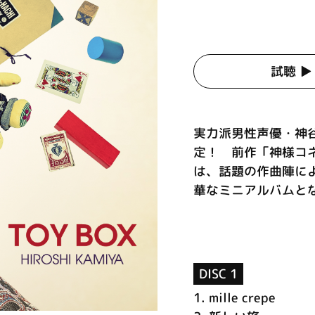
試聴 ▶︎
実力派男性声優・神
定！ 前作「神様コ
は、話題の作曲陣に
華なミニアルバムとなっ
DISC 1
1.
mille crepe