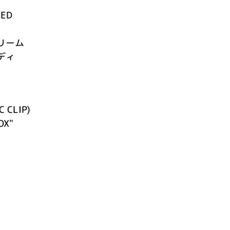
KED
リーム
ディ
C CLIP)
OX"