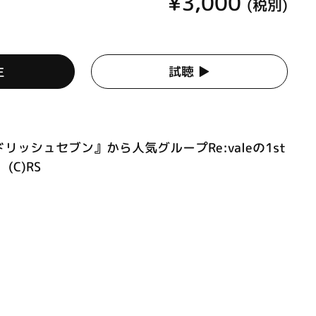
¥3,000
(税別)
生
試聴 ▶︎
ッシュセブン』から人気グループRe:valeの1st
C)RS