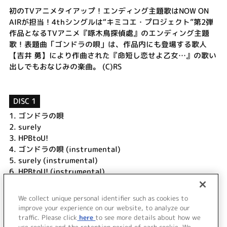
初のTVアニメタイアップ！エンディング主題歌はNOW ON
AIRが担当！4thシングルは“キミコエ・プロジェクト”第2弾
作品となるTVアニメ『啄木鳥探偵處』のエンディング主題
歌！表題曲「ゴンドラの唄」は、作品内にも登場する歌人
【吉井 勇】により作曲された『命短し恋せよ乙女…』の歌い
出しでもおなじみの楽曲。 (C)RS
DISC 1
1.
ゴンドラの唄
2.
surely
3.
HPBtoU!
4.
ゴンドラの唄 (instrumental)
5.
surely (instrumental)
6.
HPBtoU! (instrumental)
DISC 2
We collect unique personal identifier such as cookies to
improve your experience on our website, to analyze our
1.
「NOW ON AIR 1st FULL LIVE ～RIDE ON!～」
traffic. Please click
here
to see more details about how we