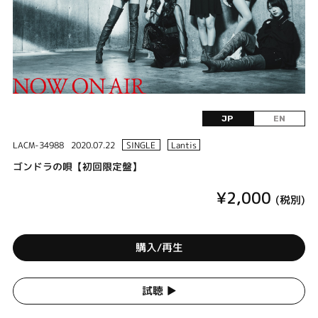
JP
EN
LACM-34988
2020.07.22
SINGLE
Lantis
ゴンドラの唄【初回限定盤】
¥2,000
(税別)
購入/再生
試聴 ▶︎