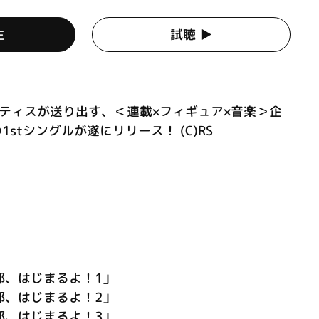
生
試聴 ▶︎
とランティスが送り出す、＜連載×フィギュア×音楽＞企
1stシングルが遂にリリース！ (C)RS
球部、はじまるよ！1」
球部、はじまるよ！2」
球部、はじまるよ！3」