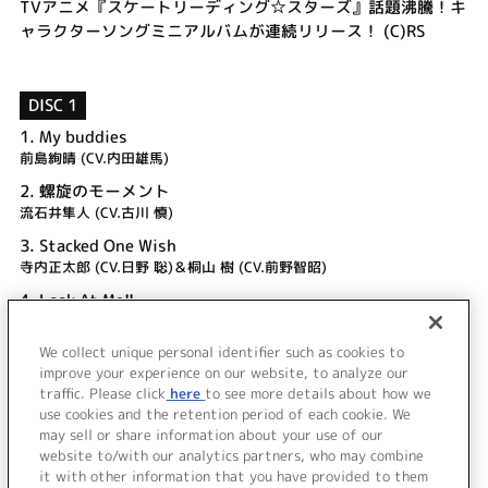
TVアニメ『スケートリーディング☆スターズ』話題沸騰！キ
ャラクターソングミニアルバムが連続リリース！ (C)RS
DISC 1
1.
My buddies
前島絢晴 (CV.内田雄馬)
2.
螺旋のモーメント
流石井隼人 (CV.古川 慎)
3.
Stacked One Wish
寺内正太郎 (CV.日野 聡)＆桐山 樹 (CV.前野智昭)
4.
Look At Me!!
城ノ内颯太 (CV.千葉翔也)＆望月暁光 (CV.土田玲央)
We collect unique personal identifier such as cookies to
5.
シンクロ☆ハッピーデイズ
improve your experience on our website, to analyze our
望月雪光 (CV.花江夏樹)＆窪田智之 (CV.佐藤 元)
traffic. Please click
here
to see more details about how we
use cookies and the retention period of each cookie. We
＜ BACK
may sell or share information about your use of our
website to/with our analytics partners, who may combine
it with other information that you have provided to them