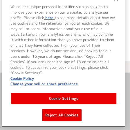
9.
Shiny day
We collect unique personal identifier such as cookies to
10.
アイドル活動！オンパレード！ver.
improve your experience on our website, to analyze our
traffic. Please click
here
to see more details about how we
use cookies and the retention period of each cookie. We
＜ BACK
may sell or share information about your use of our
website to/with our analytics partners, who may combine
it with other information that you have provided to them
or that they have collected from your use of their
services. However, we do not set and use cookies for our
users under 16 years of age. Please click “Reject All
Cookies” if you are under the age of 16 or to reject all
＜ カタログサイト トップページへ
cookies. To customize your cookie settings, please click
“Cookie Settings”.
Cookie Policy
Change your sell or share preference
お問い合わせ
Cookie Settings
サイト利用について
Reject All Cookies
©Bandai Namco Music Live Inc.