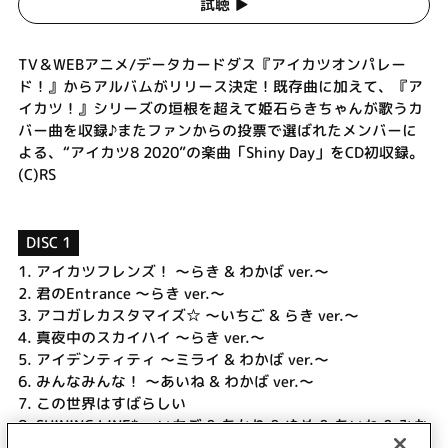
試聴 ▶︎
TV＆WEBアニメ/データカードダス『アイカツオンパレー
ド！』からアルバムがリリース決定！既存曲に加えて、『ア
イカツ！』シリーズの垣根を超えて姫石らきちゃんが歌うカ
バー曲を収録♪またファンからの投票で選ばれたメンバーに
よる、“アイカツ8 2020”の楽曲「Shiny Day」をCD初収録。
(C)RS
DISC 1
1.
アイカツフレンズ！ ～らき & わかば ver.～
2.
君のEntrance ～らき ver.～
3.
アコガレカスタマイズ☆ ～いちご & らき ver.～
4.
真夜中のスカイハイ ～らき ver.～
5.
アイデンティティ ～ミライ & わかば ver.～
6.
みんなみんな！ ～あいね & わかば ver.～
7.
この世界はすばらしい
8.
SHINING LINE* ～いちご & あかり & ゆめ & あいね & みお
& らき ver.～