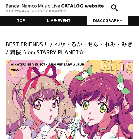
TOP
LIVE•EVENT
DISCOGRAPHY
BEST FRIENDS！ / わか・るか・せな・れみ・みき
/ 舞桜 from STARRY PLANET☆