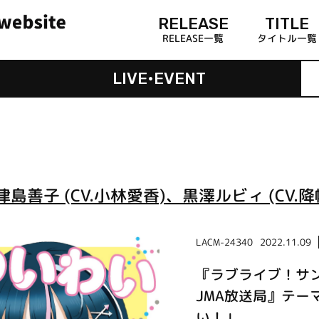
RELEASE
TITLE
RELEASE一覧
タイトル一覧
LIVE•EVENT
津島善子 (CV.小林愛香)、黒澤ルビィ (CV.降幡
LACM-24340
2022.11.09
『ラブライブ！サンシャ
JMA放送局』テー
い！」