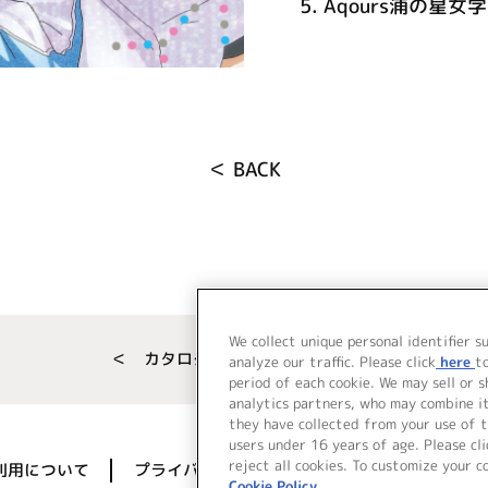
5.
Aqours浦の星女学
＜ BACK
We collect unique personal identifier s
＜ カタログサイト トップページへ
analyze our traffic. Please click
here
t
period of each cookie. We may sell or 
analytics partners, who may combine i
they have collected from your use of t
users under 16 years of age. Please cli
reject all cookies. To customize your c
利用について
プライバシーポリシー
著作権／肖像権に
Cookie Policy