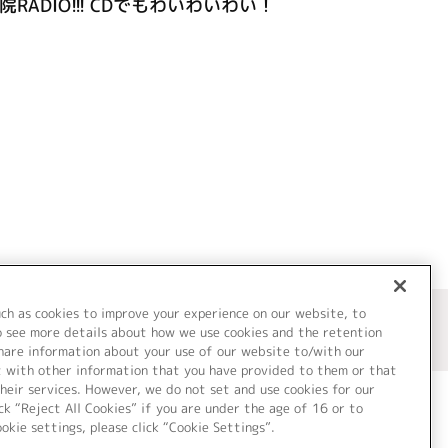
院RADIO!!! CDでもわいわいわい！
uch as cookies to improve your experience on our website, to
o see more details about how we use cookies and the retention
share information about your use of our website to/with our
t with other information that you have provided to them or that
heir services. However, we do not set and use cookies for our
ck “Reject All Cookies” if you are under the age of 16 or to
ookie settings, please click “Cookie Settings”.
ついて
Cookie Settings