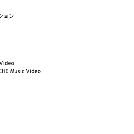
ション
Video
CHE Music Video