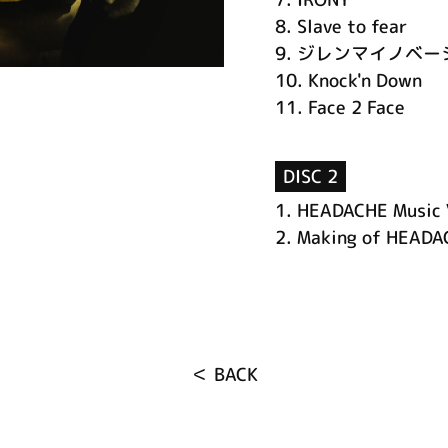
8.
Slave to fear
9.
ジレンマイノベー
10.
Knock'n Down
11.
Face 2 Face
DISC 2
1.
HEADACHE Music 
2.
Making of HEADA
＜ BACK