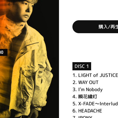
購入/再
DISC 1
1.
LIGHT of JUSTIC
2.
WAY OUT
3.
I'm Nobody
4.
瞬花繍灯
5.
X-FADE～Interlu
6.
HEADACHE
7.
IRONY