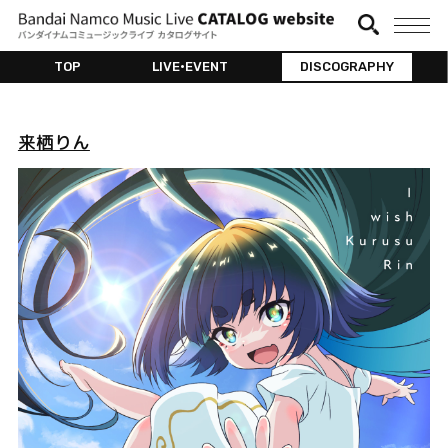
TOP
LIVE•EVENT
DISCOGRAPHY
来栖りん