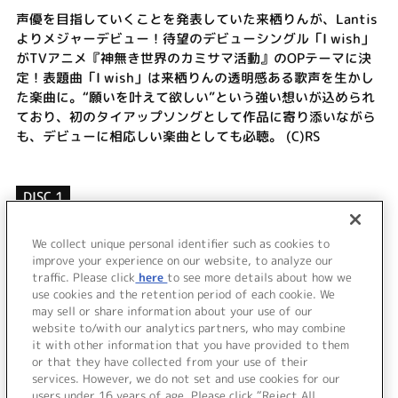
声優を目指していくことを発表していた来栖りんが、Lantis
よりメジャーデビュー！待望のデビューシングル「I wish」
がTVアニメ『神無き世界のカミサマ活動』のOPテーマに決
定！表題曲「I wish」は来栖りんの透明感ある歌声を生かし
た楽曲に。“願いを叶えて欲しい”という強い想いが込められ
ており、初のタイアップソングとして作品に寄り添いながら
も、デビューに相応しい楽曲としても必聴。 (C)RS
DISC 1
1.
I wish
2.
臆病シャイガール
We collect unique personal identifier such as cookies to
improve your experience on our website, to analyze our
3.
くるーず！
traffic. Please click
here
to see more details about how we
use cookies and the retention period of each cookie. We
＜ BACK
may sell or share information about your use of our
website to/with our analytics partners, who may combine
it with other information that you have provided to them
or that they have collected from your use of their
services. However, we do not set and use cookies for our
users under 16 years of age. Please click “Reject All