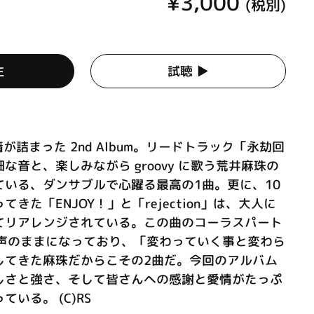
¥3,000
(税別)
生
試聴 ▶︎
が詰まった 2nd Album。リードトラック「永劫回
な音と、楽しみながら groovy に歌う荒井麻珠の
ている、ダンサブルで心躍る最高の1曲。更に、10
きた「ENJOY！」と「rejection」は、大人に
てリアレンジされている。この曲のコーラスパート
た声のままになっており、「変わっていく事と変わら
してきた麻珠だからこその2曲だ。今回のアルバム
しさと強さ、そして皆さんへの感謝と愛情がたっぷ
いる。 (C)RS