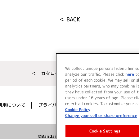
＜ BACK
We collect unique personal identifier s
＜ カタログサイト トップページへ
analyze our traffic. Please click
here
t
period of each cookie. We may sell or 
analytics partners, who may combine i
they have collected from your use of t
users under 16 years of age. Please cli
reject all cookies. To customize your c
利用について
プライバシーポリシー
著作権／肖像権に
Cookie Policy
Change your sell or share preference
Cookie Settings
©Bandai Namco Music Live Inc.