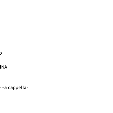
ク
RINA
 -a cappella-