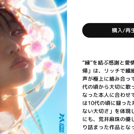
購入/再
“縁”を結ぶ感謝と愛情
帰」は、リッチで繊細
声が極上に絡み合っ
代の頃から大切に歌って
なった本人に合わせ
は10代の頃に録っ
ない大切さ」を体現
にも、荒井麻珠の優
り詰まった作品となって