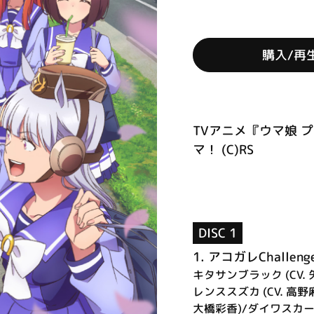
購入/再
TVアニメ『ウマ娘 プ
マ！ (C)RS
DISC 1
1.
アコガレChallenge 
キタサンブラック (CV.
レンススズカ (CV. 高野麻
大橋彩香)/ダイワスカーレッ