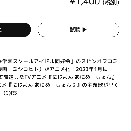
¥1,400
(税別)
生
試聴 ▶︎
咲学園スクールアイドル同好会』のスピンオフコミ
画：ミヤコヒト）がアニメ化！2023年1月に
11にて放送したTVアニメ『にじよん あにめーしょん』
ニメ『にじよん あにめーしょん２』の主題歌が早く
C)RS