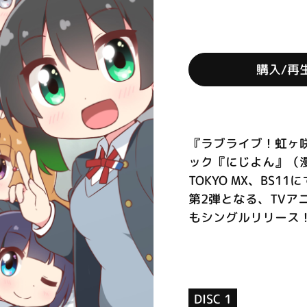
購入/再
『ラブライブ！虹ヶ
ック『にじよん』（漫
TOKYO MX、BS
第2弾となる、TVア
もシングルリリース！ (
DISC 1