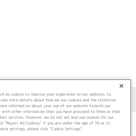
uch as cookies to improve your experience on our website, to
o see more details about how we use cookies and the retention
share information about your use of our website to/with our
t with other information that you have provided to them or that
heir services. However, we do not set and use cookies for our
ck “Reject All Cookies” if you are under the age of 16 or to
ookie settings, please click “Cookie Settings”.
ついて
Cookie Settings