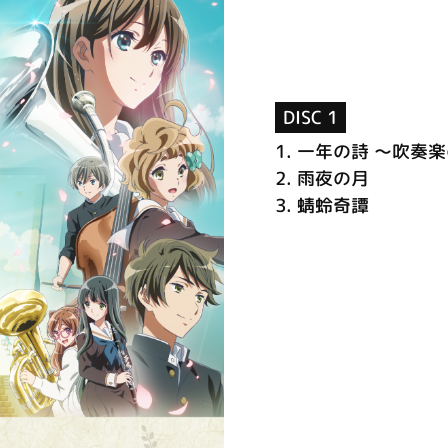
DISC 1
1.
一年の詩 ～吹奏
2.
雨夜の月
3.
蜻蛉奇譚