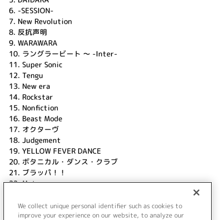
6.
-SESSION-
7.
New Revolution
8.
反抗声明
9.
WARAWARA
10.
ラングラービート ～ -Inter-
11.
Super Sonic
12.
Tengu
13.
New era
14.
Rockstar
15.
Nonfiction
16.
Beast Mode
17.
オクターヴ
18.
Judgement
19.
YELLOW FEVER DANCE
20.
ボタニカル・ダンス・クラブ
21.
ブラッパ！！
22.
Meteora
23.
Everything
24.
PARADE
We collect unique personal identifier such as cookies to
improve your experience on our website, to analyze our
25.
Prologue