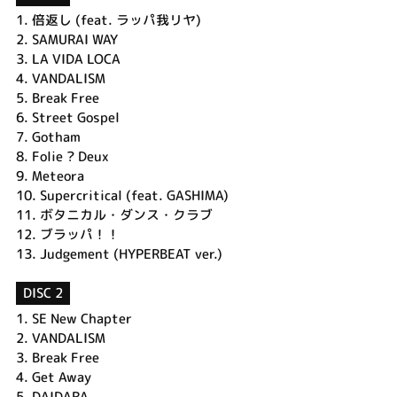
1.
倍返し (feat. ラッパ我リヤ)
2.
SAMURAI WAY
3.
LA VIDA LOCA
4.
VANDALISM
5.
Break Free
6.
Street Gospel
7.
Gotham
8.
Folie ? Deux
9.
Meteora
10.
Supercritical (feat. GASHIMA)
11.
ボタニカル・ダンス・クラブ
12.
ブラッパ！！
13.
Judgement (HYPERBEAT ver.)
DISC 2
1.
SE New Chapter
2.
VANDALISM
3.
Break Free
4.
Get Away
5.
DAIDARA