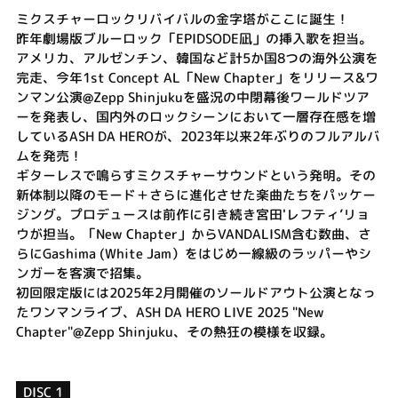
ミクスチャーロックリバイバルの金字塔がここに誕生！
昨年劇場版ブルーロック「EPIDSODE凪」の挿入歌を担当。
アメリカ、アルゼンチン、韓国など計5か国8つの海外公演を
完走、今年1st Concept AL「New Chapter」をリリース&ワ
ンマン公演@Zepp Shinjukuを盛況の中閉幕後ワールドツア
ーを発表し、国内外のロックシーンにおいて一層存在感を増
しているASH DA HEROが、2023年以来2年ぶりのフルアルバ
ムを発売！
ギターレスで鳴らすミクスチャーサウンドという発明。その
新体制以降のモード＋さらに進化させた楽曲たちをパッケー
ジング。プロデュースは前作に引き続き宮田'レフティ’リョ
ウが担当。「New Chapter」からVANDALISM含む数曲、さ
らにGashima (White Jam）をはじめ一線級のラッパーやシ
ンガーを客演で招集。
初回限定版には2025年2月開催のソールドアウト公演となっ
たワンマンライブ、ASH DA HERO LIVE 2025 "New
Chapter"@Zepp Shinjuku、その熱狂の模様を収録。
DISC 1